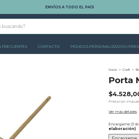
ENVÍOS A TODO EL PAÍS
 FRECUENTES
CONTACTO
PEDIDOS PERSONALIZADOS | PRE
Inicio
>
Craft
>
Bo
Porta 
$4.528,0
Precio sin impue
Ver más detalles
Encargame (3 día
elaboración)
Encargame (3