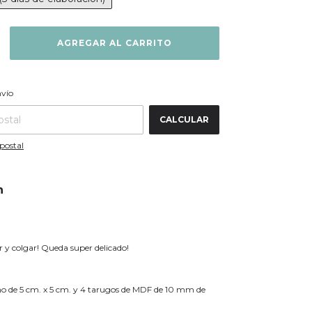
CAMBIAR CP
 CP:
nvío
CALCULAR
postal
n
r y colgar! Queda super delicado!
o de 5 cm. x 5 cm. y 4 tarugos de MDF de 10 mm de