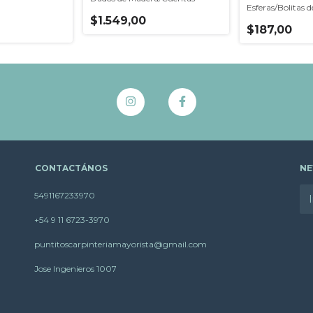
Esferas/Bolitas 
$1.549,00
$187,00
CONTACTÁNOS
NE
5491167233970
+54 9 11 6723-3970
puntitoscarpinteriamayorista@gmail.com
Jose Ingenieros 1007