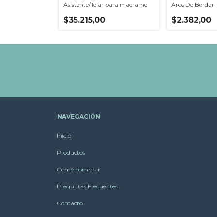
Asistente/Telar para macrame
Aros De Bordar
$35.215,00
$2.382,00
NAVEGACIÓN
Inicio
Productos
Cómo comprar
Preguntas Frecuentes
Contacto