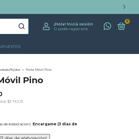
0
¡Hola!
Iniciá sesión
O podés registrarte
SUPUESTOS
rdado/Tejidos
>
Porta Móvil Pino
Móvil Pino
0
stos
$3.742,15
s de elaboración):
Encargame (3 días de
 días de elaboración)