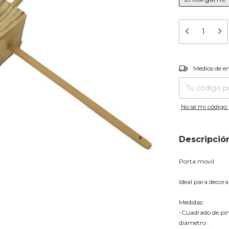
Entregas para el
Medios de e
No sé mi código 
Descripció
Porta movil
Ideal para decora
Medidas:
-Cuadrado de pin
diámetro .