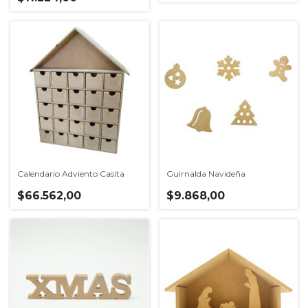
Calendario Adviento Casita
Guirnalda Navideña
$66.562,00
$9.868,00