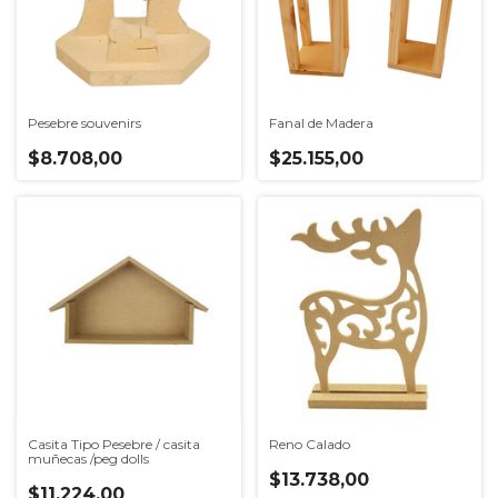
Pesebre souvenirs
Fanal de Madera
$8.708,00
$25.155,00
Casita Tipo Pesebre / casita
Reno Calado
muñecas /peg dolls
$13.738,00
$11.224,00