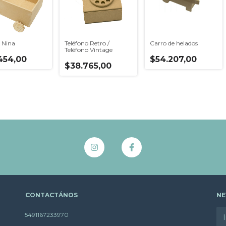
o Nina
Teléfono Retro /
Carro de helados
Teléfono Vintage
454,00
$54.207,00
$38.765,00
CONTACTÁNOS
NE
5491167233970