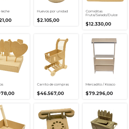
 leche
Huevos por unidad
Comiditas
Fruta/Salado/Dulce
21,00
$2.105,00
$12.330,00
os
Carrito de compras
Mercadito / Kiosco
978,00
$46.567,00
$79.296,00