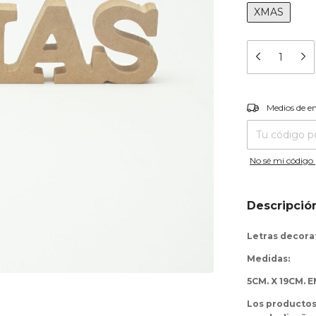
XMAS
Entregas para el
Medios de e
No sé mi código 
Descripció
Letras decorat
Medidas:
5CM. X 19CM. 
Los productos