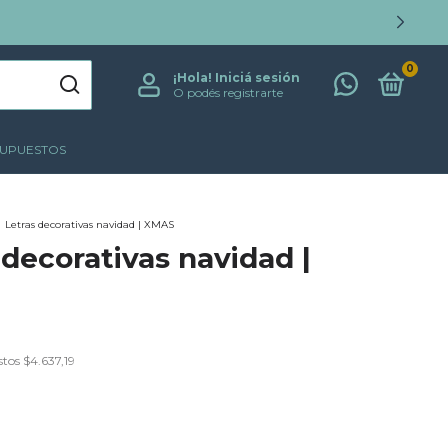
0
¡Hola!
Iniciá sesión
O podés registrarte
SUPUESTOS
Letras decorativas navidad | XMAS
 decorativas navidad |
stos
$4.637,19